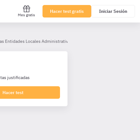
Hacer test gratis
Iniciar Sesión
Mes gratis
las Entidades Locales Administrativo corporaciones
Tema 31. La pr
as justificadas
Hacer test