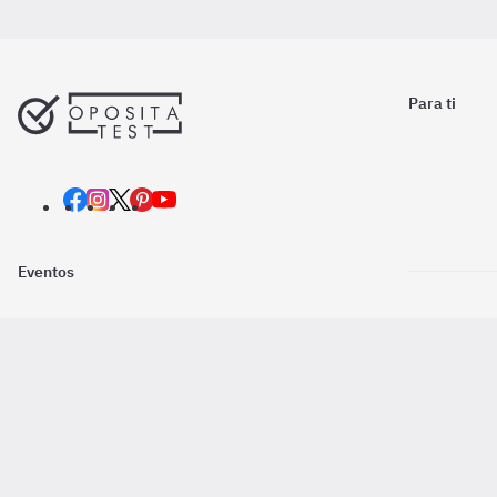
Para ti
Eventos
Nosotros
Descarga la