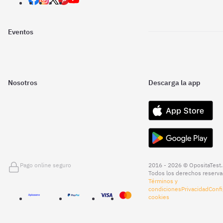
Eventos
Nosotros
Descarga la app
Pago online seguro
2016 - 2026 © OpositaTest.
Todos los derechos reserva
Términos y
condiciones
Privacidad
Confi
cookies