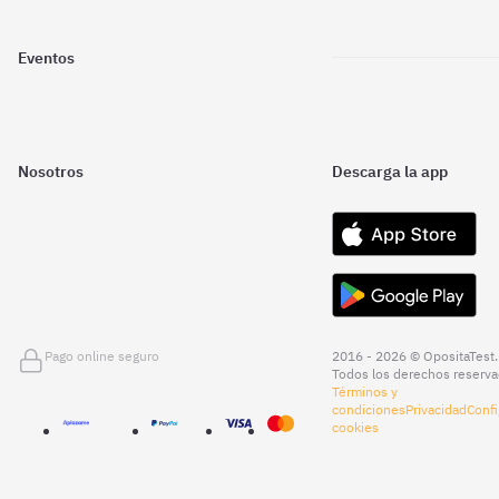
Eventos
Nosotros
Descarga la app
Pago online seguro
2016 - 2026 © OpositaTest.
Todos los derechos reserva
Términos y
condiciones
Privacidad
Confi
cookies