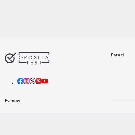
Para ti
Eventos
Nosotros
Descarga la