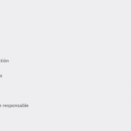
stión
as
de responsable