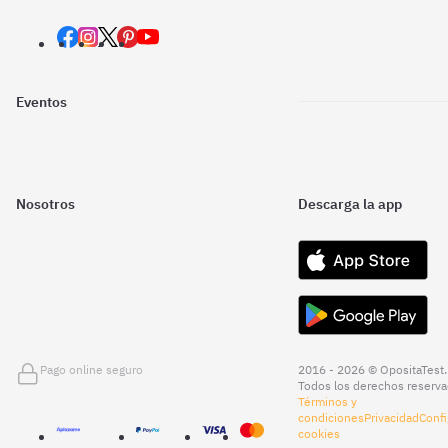
Eventos
Nosotros
Descarga la app
Pago online seguro
2016 - 2026 © OpositaTest.
Todos los derechos reserva
Términos y
condiciones
Privacidad
Confi
cookies