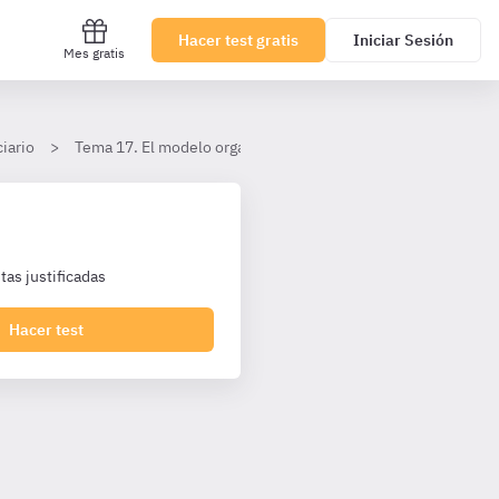
Hacer test gratis
Iniciar Sesión
Mes gratis
iario
Tema 17. El modelo organizativo penitenciario
I. El mo
as justificadas
Hacer test