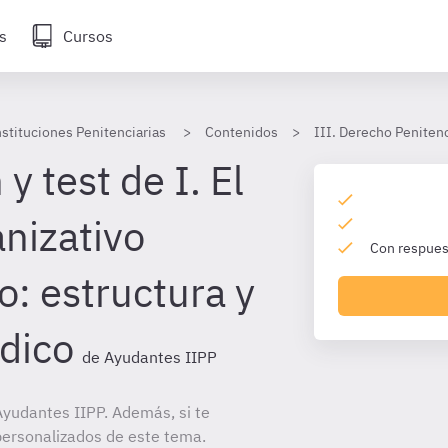
s
Cursos
stituciones Penitenciarias
Contenidos
III. Derecho Penitenc
y test de I. El
nizativo
Con respuest
o: estructura y
ídico
de Ayudantes IIPP
yudantes IIPP. Además, si te
personalizados de este tema.