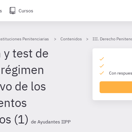
s
Cursos
stituciones Penitenciarias
Contenidos
III. Derecho Penitenc
 y test de
 régimen
Con respuest
vo de los
entos
os (1)
de Ayudantes IIPP