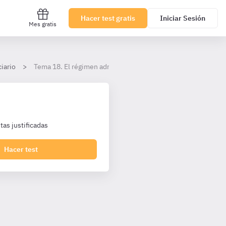
Hacer test gratis
Iniciar Sesión
Mes gratis
iario
Tema 18. El régimen administrativo de los establecimientos 
as justificadas
Hacer test