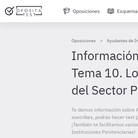
Oposiciones
Esquema
Oposiciones
Ayudantes de In
Información
Tema 10. Lo
del Sector P
Te damos información sobre A
suscribes, podrás hacer test 
¡También te facilitamos vario
Instituciones Penitenciarias!