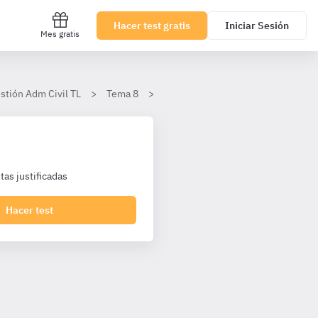
Hacer test gratis
Iniciar Sesión
Mes gratis
tión Adm Civil TL
Tema 8
El derecho de huelga y su ejercicio
as justificadas
Hacer test