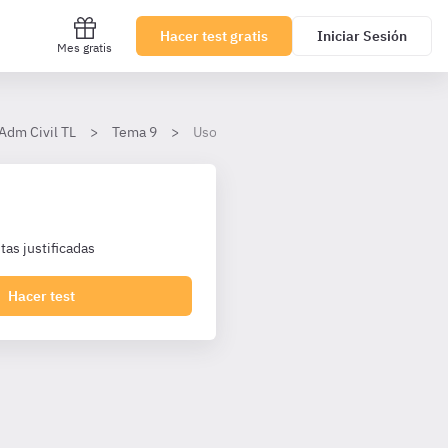
Hacer test gratis
Iniciar Sesión
Mes gratis
Adm Civil TL
Tema 9
Uso y explotación de los bienes y derec
as justificadas
Hacer test