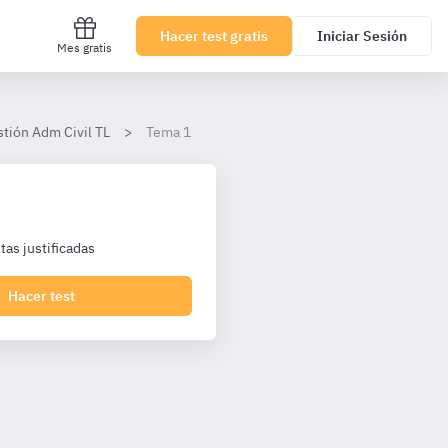
Hacer test gratis
Iniciar Sesión
Mes gratis
stión Adm Civil TL
Tema 1
as justificadas
Hacer test