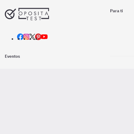
Para ti
Eventos
Nosotros
Descarga la