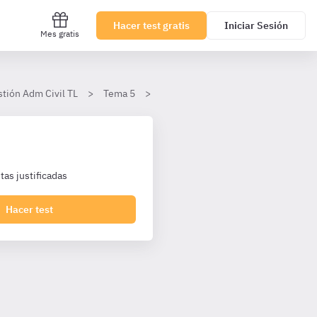
Hacer test gratis
Iniciar Sesión
Mes gratis
stión Adm Civil TL
Tema 5
Gestión de la tesorería del Estado
as justificadas
Hacer test