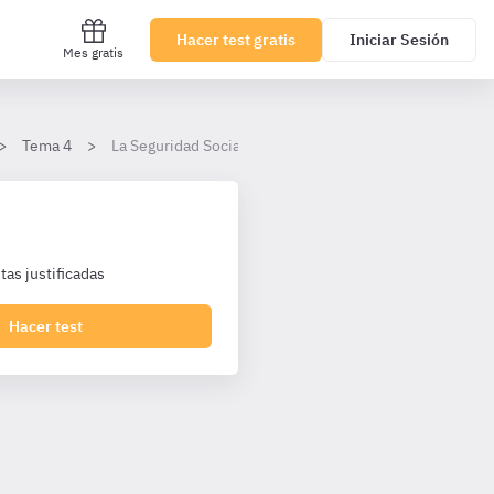
Hacer test gratis
Iniciar Sesión
Mes gratis
Tema 4
La Seguridad Social: estructura y financiación
as justificadas
Hacer test