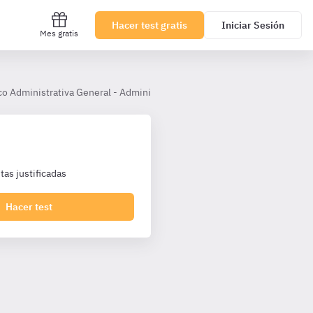
Hacer test gratis
Iniciar Sesión
Mes gratis
co Administrativa General - Administrativos Junta Andalucía
Tema 
as justificadas
Hacer test