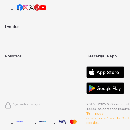
Eventos
Nosotros
Descarga la app
Pago online seguro
2016 - 2026 © OpositaTest.
Todos los derechos reserva
Términos y
condiciones
Privacidad
Confi
cookies