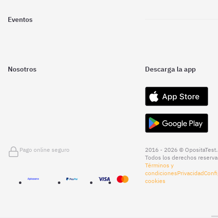
Eventos
Nosotros
Descarga la app
Pago online seguro
2016 - 2026 © OpositaTest.
Todos los derechos reserva
Términos y
condiciones
Privacidad
Confi
cookies