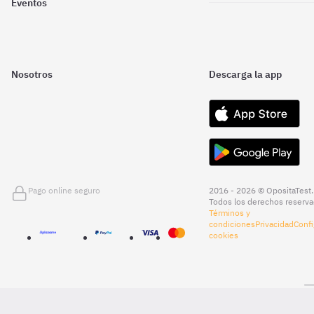
Eventos
Nosotros
Descarga la app
Pago online seguro
2016 - 2026 © OpositaTest.
Todos los derechos reserva
Términos y
condiciones
Privacidad
Confi
cookies