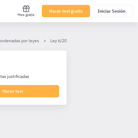
Hacer test gratis
Iniciar Sesión
Mes gratis
 ordenadas por leyes
Ley 6/2006, de 24 de octubre, del Gobierno
as justificadas
Hacer test