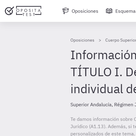
Oposiciones
Esquema
Oposiciones
Cuerpo Superior
Información
TÍTULO I. De
individual d
Superior Andalucía, Régimen J
Te damos información sobre 
Jurídico (A1.13). Además, si t
personalizados de este tema. 