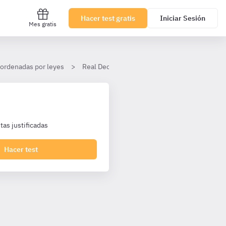
Hacer test gratis
Iniciar Sesión
Mes gratis
 ordenadas por leyes
Real Decreto Legislativo 2/2015, de 23 de oct
as justificadas
Hacer test