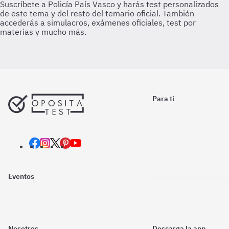
Para ti
Eventos
Nosotros
Descarga la app