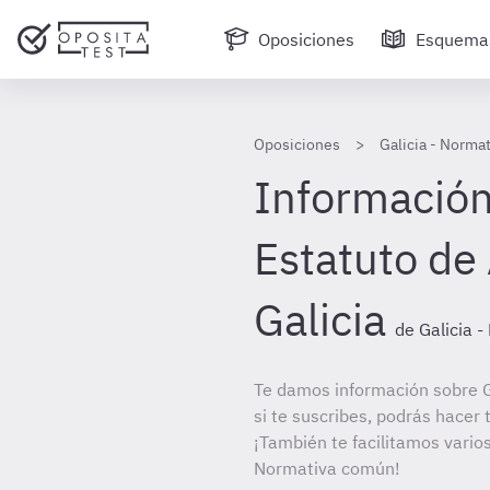
Oposiciones
Esquema
Oposiciones
Galicia - Norma
Información
Estatuto de
Galicia
de Galicia 
Te damos información sobre 
si te suscribes, podrás hacer
¡También te facilitamos varios
Normativa común!