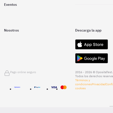
Eventos
Nosotros
Descarga la app
Pago online seguro
2016 - 2026 © OpositaTest.
Todos los derechos reserva
Términos y
condiciones
Privacidad
Confi
cookies