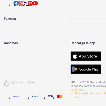
Eventos
Nosotros
Descarga la app
Pago online seguro
2016 - 2026 © OpositaTest.
Todos los derechos reserva
Términos y
condiciones
Privacidad
Confi
cookies