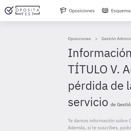
Oposiciones
Esquema
Oposiciones
Gestión Adminis
Información
TÍTULO V. A
pérdida de l
servicio
de Gestió
Te damos información sobre G
Además, si te suscribes, podr