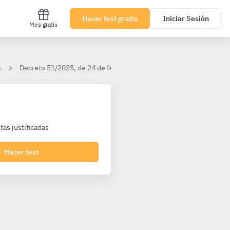
Hacer test gratis
Iniciar Sesión
Mes gratis
s
Decreto 51/2025, de 24 de febrero, por el que se regula la planif
as justificadas
Hacer test