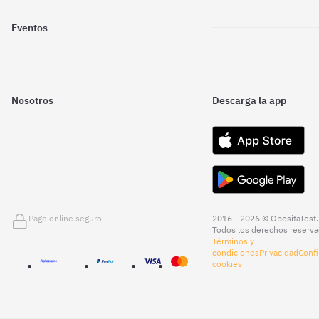
Eventos
Nosotros
Descarga la app
Pago online seguro
2016 - 2026 © OpositaTest.
Todos los derechos reserva
Términos y
condiciones
Privacidad
Confi
cookies