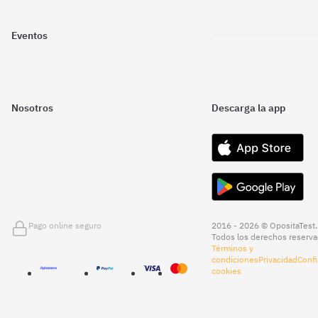
Eventos
Nosotros
Descarga la app
Pago online seguro
2016 - 2026 © OpositaTest.
Todos los derechos reserva
Términos y
condiciones
Privacidad
Confi
cookies