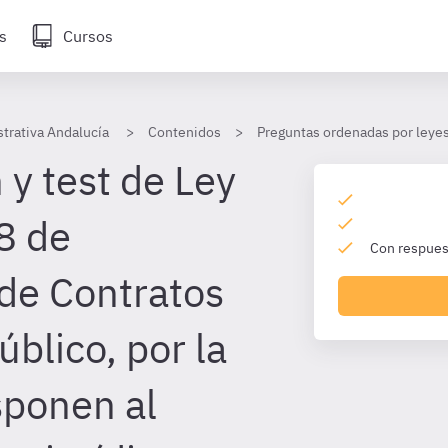
s
Cursos
trativa Andalucía
Contenidos
Preguntas ordenadas por leye
 y test de Ley
8 de
Con respuest
de Contratos
úblico, por la
sponen al