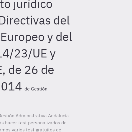
o jurídico
Directivas del
Europeo y del
14/23/UE y
, de 26 de
2014
de Gestión
estión Administrativa Andalucía.
ás hacer test personalizados de
amos varios test gratuitos de