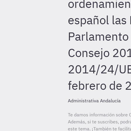
ordenamient
español las 
Parlamento 
Consejo 20
2014/24/UE
febrero de 
Administrativa Andalucía
Te damos información sobre G
Además, si te suscribes, podr
este tema. ¡También te facilit