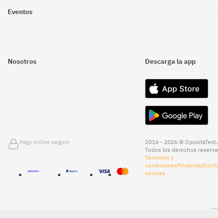
Eventos
Nosotros
Descarga la app
Pago online seguro
2016 - 2026 © OpositaTest.
Todos los derechos reserva
Términos y
condiciones
Privacidad
Confi
cookies