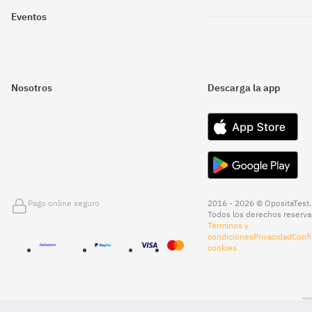
Eventos
Nosotros
Descarga la app
Pago online seguro
2016 - 2026 © OpositaTest.
Todos los derechos reserva
Términos y
condiciones
Privacidad
Confi
cookies