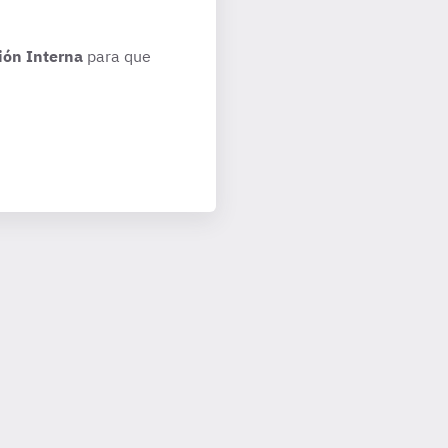
ión Interna
para que