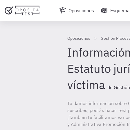
Oposiciones
Esquema
Oposiciones
Gestión Procesa
Información 
Estatuto jur
víctima
de Gestión
Te damos información sobre G
suscribes, podrás hacer test 
¡También te facilitamos vario
y Administrativa Promoción I