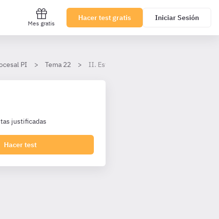
Hacer test gratis
Iniciar Sesión
Mes gratis
ocesal PI
Tema 22
II. Estatuto jurídico de la víctima
as justificadas
Hacer test