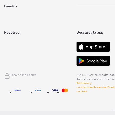
Eventos
Nosotros
Descarga la app
Pago online seguro
2016 - 2026 © OpositaTest.
Todos los derechos reserva
Términos y
condiciones
Privacidad
Confi
cookies