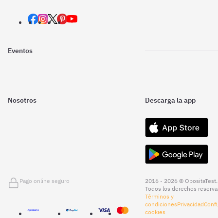
Eventos
Nosotros
Descarga la app
Pago online seguro
2016 - 2026 © OpositaTest.
Todos los derechos reserva
Términos y
condiciones
Privacidad
Confi
cookies