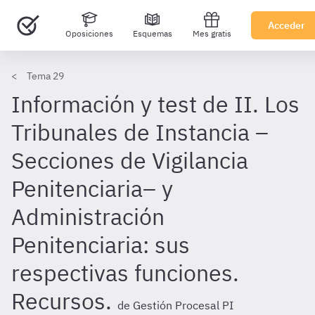
Acceder
Oposiciones
Esquemas
Mes gratis
Tema 29
Información y test de II. Los
Tribunales de Instancia –
Secciones de Vigilancia
Penitenciaria– y
Administración
Penitenciaria: sus
respectivas funciones.
Recursos.
de Gestión Procesal PI