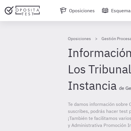
Oposiciones
Esquema
Oposiciones
Gestión Procesa
Información 
Los Tribuna
Instancia
de Ge
Te damos información sobre G
suscribes, podrás hacer test 
¡También te facilitamos vario
y Administrativa Promoción I