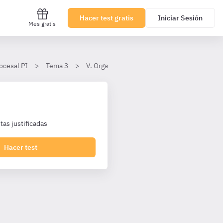
Hacer test gratis
Iniciar Sesión
Mes gratis
ocesal PI
Tema 3
V. Organización judicial española (Anexo)
as justificadas
Hacer test