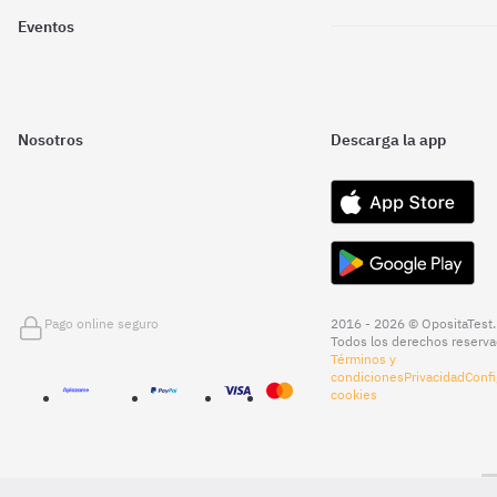
Eventos
Nosotros
Descarga la app
Pago online seguro
2016 - 2026 © OpositaTest.
Todos los derechos reserva
Términos y
condiciones
Privacidad
Confi
cookies