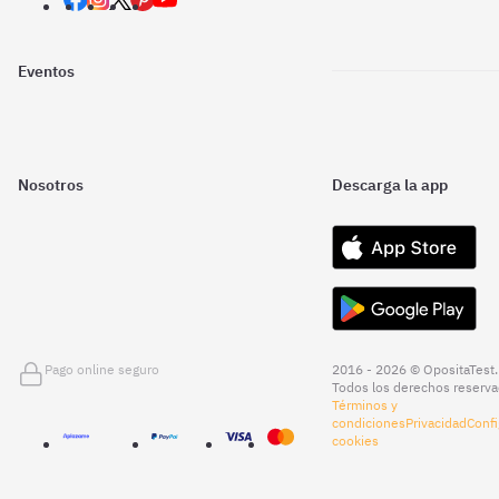
Eventos
Nosotros
Descarga la app
Pago online seguro
2016 - 2026 © OpositaTest.
Todos los derechos reserva
Términos y
condiciones
Privacidad
Confi
cookies