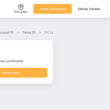
Hacer test gratis
Iniciar Sesión
Mes gratis
ocesal PI
Tema 35
IV. La administración concursal
as justificadas
Hacer test