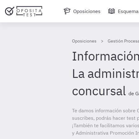
Oposiciones
Esquema
Oposiciones
Gestión Procesa
Información 
La administ
concursal
de G
Te damos información sobre G
suscribes, podrás hacer test 
¡También te facilitamos vario
y Administrativa Promoción I