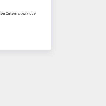
ión Interna
para que