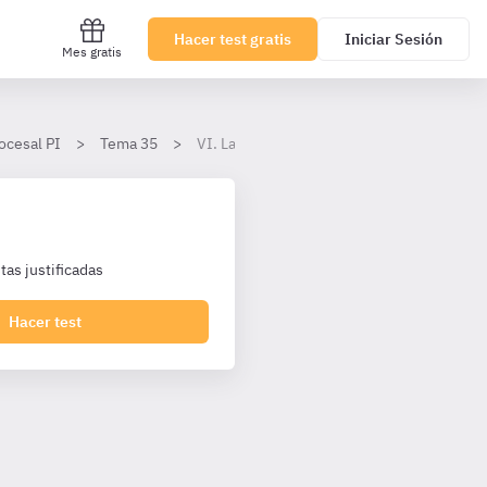
Hacer test gratis
Iniciar Sesión
Mes gratis
ocesal PI
Tema 35
VI. Las secciones del concurso
as justificadas
Hacer test