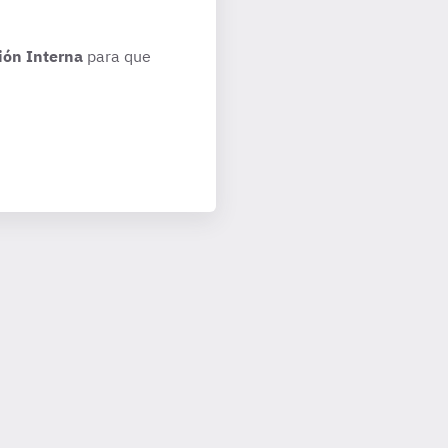
ión Interna
para que