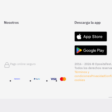
Nosotros
Descarga la app
Pago online seguro
2016 - 2026 © OpositaTest.
Todos los derechos reserva
Términos y
condiciones
Privacidad
Confi
cookies