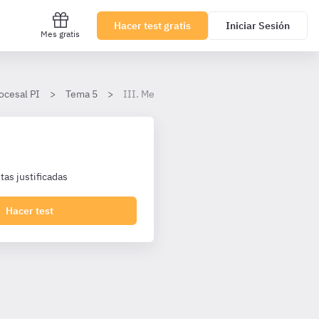
Hacer test gratis
Iniciar Sesión
Mes gratis
ocesal PI
Tema 5
III. Medios adecuados de solución de contro
as justificadas
Hacer test