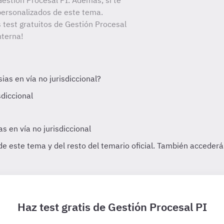
estión Procesal PI. Además, si te
personalizados de este tema.
s test gratuitos de Gestión Procesal
nterna!
Haz test gratis de Gestión Procesal PI