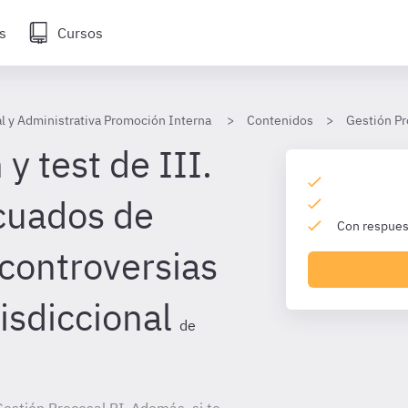
s
Cursos
l y Administrativa Promoción Interna
Contenidos
Gestión Pr
y test de III.
cuados de
Con respuest
 controversias
risdiccional
de