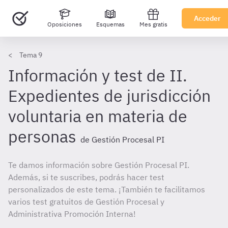
Acceder
Oposiciones
Esquemas
Mes gratis
Tema 9
Información y test de II.
Expedientes de jurisdicción
voluntaria en materia de
personas
de Gestión Procesal PI
Te damos información sobre Gestión Procesal PI.
Además, si te suscribes, podrás hacer test
personalizados de este tema. ¡También te facilitamos
varios test gratuitos de Gestión Procesal y
Administrativa Promoción Interna!