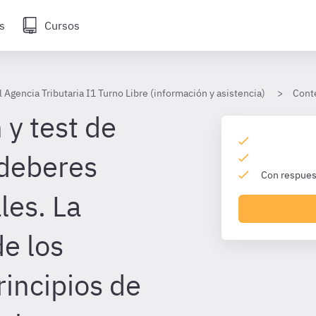
s
Cursos
 Agencia Tributaria I1 Turno Libre (información y asistencia)
Cont
 y test de
 deberes
Con respuest
es. La
e los
rincipios de