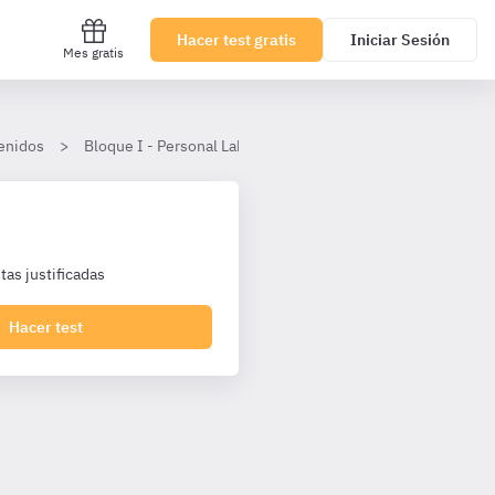
Hacer test gratis
Iniciar Sesión
Mes gratis
enidos
Bloque I - Personal Laboral Agencia Tributaria I1 Turno Libr
as justificadas
Hacer test