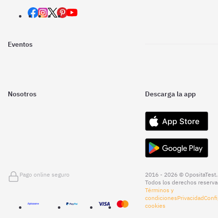
Eventos
Nosotros
Descarga la app
Pago online seguro
2016 - 2026 © OpositaTest.
Todos los derechos reserva
Términos y
condiciones
Privacidad
Confi
cookies