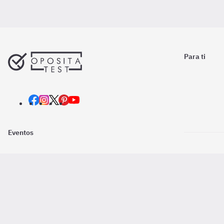
Para ti
Eventos
Nosotros
Descarga la