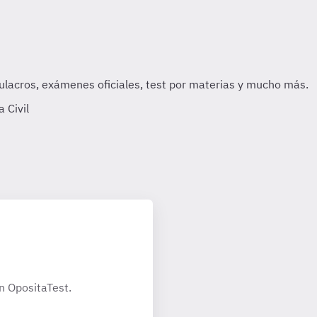
 Civil
n OpositaTest.