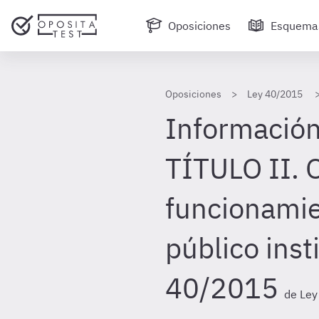
Oposiciones
Esquema
Oposiciones
Ley 40/2015
Información
TÍTULO II. 
funcionamie
público inst
40/2015
de Le