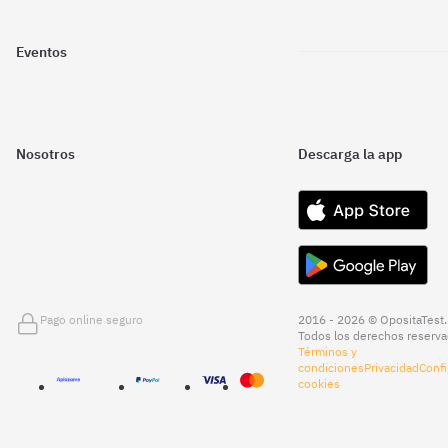
Eventos
Nosotros
Descarga la app
Pago online seguro
2016 - 2026 © OpositaTest.
Todos los derechos reserva
Términos y
condiciones
Privacidad
Confi
cookies