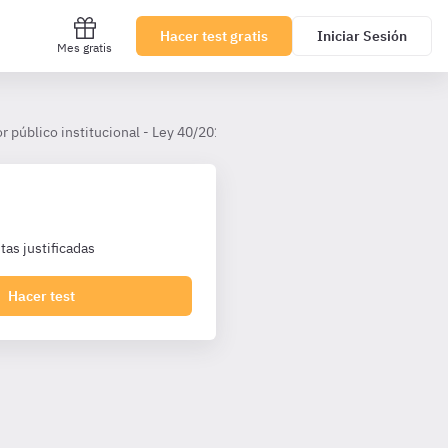
Hacer test gratis
Iniciar Sesión
Mes gratis
r público institucional - Ley 40/2015
CAPÍTULO II. Organización y 
as justificadas
Hacer test