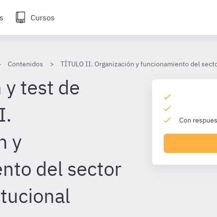
s
Cursos
Contenidos
TÍTULO II. Organización y funcionamiento del secto
 y test de
I.
Con respuest
n y
nto del sector
itucional