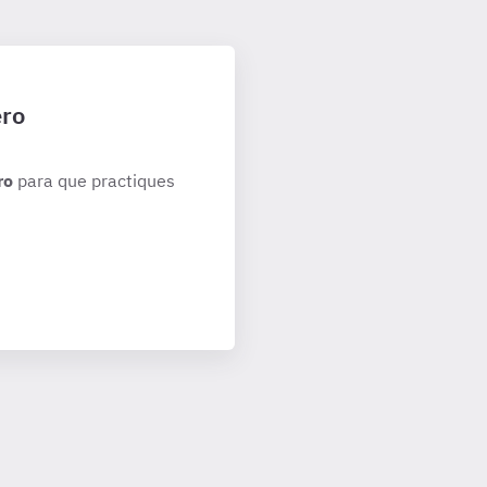
ero
ro
para que practiques