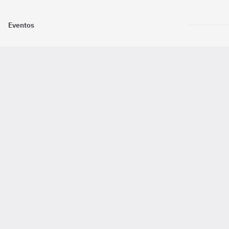
Eventos
Nosotros
Descarga la
Pago online seguro
2016 - 2026 ©