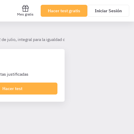
Hacer test gratis
Iniciar Sesión
Mes gratis
de julio, integral para la igualdad de trato y la no discriminación.
T
as justificadas
Hacer test