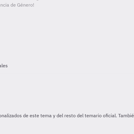
encia de Género!
ales