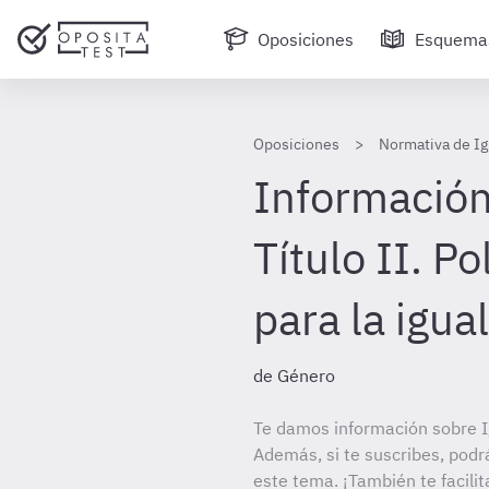
Oposiciones
Esquema
Oposiciones
Normativa de Ig
Información
Título II. Po
para la igua
de Género
Te damos información sobre I
Además, si te suscribes, podr
este tema. ¡También te facilit