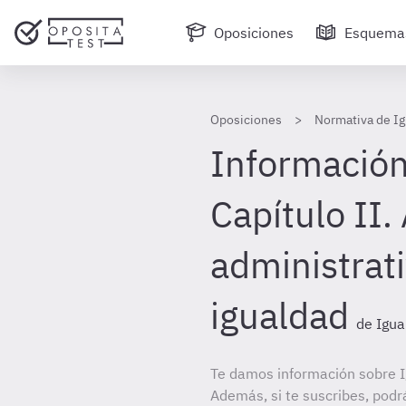
Oposiciones
Esquema
Oposiciones
Normativa de Ig
Información
Capítulo II.
administrati
igualdad
de Igua
Te damos información sobre I
Además, si te suscribes, podr